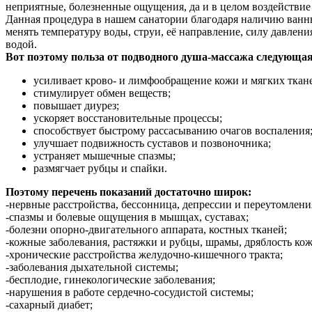
неприятные, болезненные ощущения, да и в целом воздействие 
Данная процедура в нашем санатории благодаря наличию ванн
менять температуру воды, струи, её направление, силу давлени
водой.
Вот поэтому польза от подводного душа-массажа следующая
усиливает крово- и лимфообращение кожи и мягких ткан
стимулирует обмен веществ;
повышает диурез;
ускоряет восстановительные процессы;
способствует быстрому рассасыванию очагов воспаления
улучшает подвижность суставов и позвоночника;
устраняет мышечные спазмы;
размягчает рубцы и спайки.
Поэтому перечень показаний достаточно широк:
-нервные расстройства, бессонница, депрессии и переутомлени
-спазмы и болевые ощущения в мышцах, суставах;
-болезни опорно-двигательного аппарата, костных тканей;
-кожные заболевания, растяжки и рубцы, шрамы, дряблость ко
-хронические расстройства желудочно-кишечного тракта;
-заболевания дыхательной системы;
-бесплодие, гинекологические заболевания;
-нарушения в работе сердечно-сосудистой системы;
-сахарный диабет;