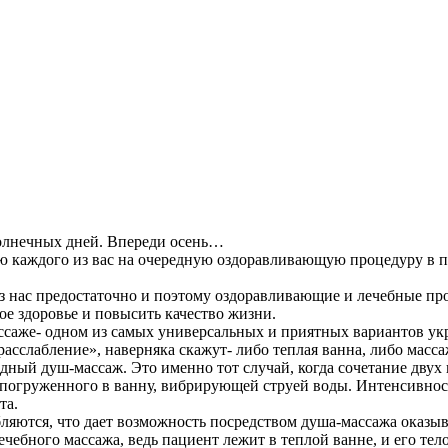
солнечных дней. Впереди осень…
каждого из вас на очередную оздоравливающую процедуру в пред
 из нас предостаточно и поэтому оздоравливающие и лечебные п
ое здоровье и повысить качество жизни.
ассаже- одном из самых универсальных и приятных вариантов ук
сслабление», наверняка скажут- либо теплая ванна, либо массаж
дный душ-массаж. Это именно тот случай, когда сочетание двух
, погруженного в ванну, вибрирующей струей воды. Интенсивност
та.
яются, что дает возможность посредством душа-массажа оказыва
лечебного массажа, ведь пациент лежит в теплой ванне, и его т