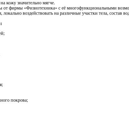
на кожу значительно мягче.
ы от фирмы «Физиотехника» с её многофункциональными возмож
я, локально воздействовать на различные участки тела, состав в
:
ей;
;
я;
жного покрова;