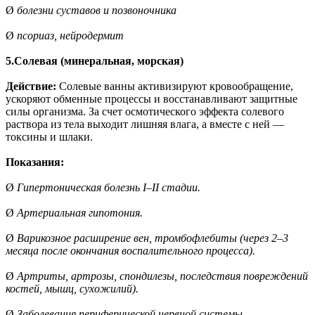
Ø
болезни суставов и позвоночника
Ø
псориаз, нейродермит
5.Солевая (минеральная, морская)
Действие:
Солевые ванны активизируют кровообращение,
ускоряют обменные процессы и восстанавливают защитные
силы организма. За счет осмотического эффекта солевого
раствора из тела выходит лишняя влага, а вместе с ней —
токсины и шлаки.
Показания:
Ø
Гипертоническая болезнь I–II стадии.
Ø
Артериальная гипотония.
Ø
Варикозное расширение вен, тромбофлебиты (через 2–3
месяца после окончания воспалительного процесса).
Ø
Артриты, артрозы, спондилезы, последствия повреждений
костей, мышц, сухожилий).
Ø
Заболевания периферической нервной системы