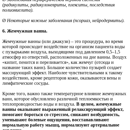
(радикулиты, радикулоневриты, плекситы, последствия
полиомиелита).
Ø
Некоторые кожные заболевания (псориаз, нейродермиты).
6. Жемчужная ванна.
Жемчужные ванны (или джакузи) – это процедура, во время
которой происходит воздействие на организм пациента воды
с пузырьками воздуха, выходящими под давлением 0,5–1,5
атмосфер из отверстий, расположенных на дне ванны. Воздух
«кипит, пенится и переливается», как жемчуг (отсюда и
название таких ванн). Большое количество пузырей создает
массирующий эффект. Наиболее чувствительными к такому
воздействию, кроме рецепторов кожи, оказываются вены и
лимфатические сосуды.
Кроме того, важно также температурное влияние жемчужных
ванн, которое обусловлено различной теплоемкостью и
теплопроводностью воды и воздуха.
В целом, жемчужные
ванны оказывают выраженный релаксирующий эффект,
помогают бороться со стрессом, снижают возбудимость,
уменьшают болевые ощущения, восстанавливают
нормальную работу мышц, нормализуют артериальное