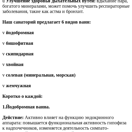
ü
Улучшение здоровья дыхательных путей:
вдыхание пара,
богатого минералами, может помочь улучшить респираторные
заболевания, такие как астма и бронхит.
Наш санаторий предлагает 6 видов ванн:
v
йодобромная
v
бишофитная
v
скипидарная
v
хвойная
v
солевая (минеральная, морская)
v
жемчужная
Коротко о каждой:
1.Йодобромная ванна.
Действие:
Активно влияет на функцию эндокринного
аппарата: повышается функциональная активность гипофиза
к надпочечников, изменяется деятельность симпато-