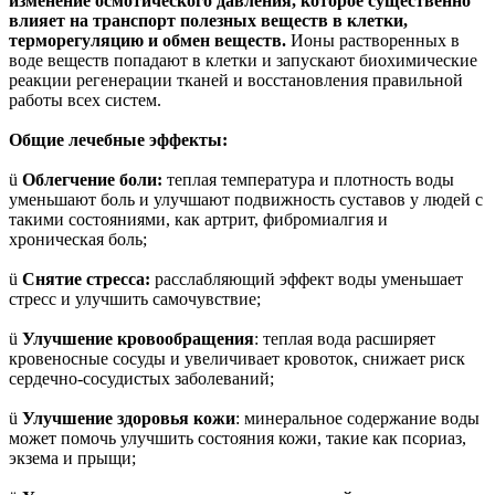
изменение осмотического давления, которое существенно
влияет на транспорт полезных веществ в клетки,
терморегуляцию и обмен веществ.
Ионы растворенных в
воде веществ попадают в клетки и запускают биохимические
реакции регенерации тканей и восстановления правильной
работы всех систем.
Общие лечебные эффекты:
ü
Облегчение боли:
теплая температура и плотность воды
уменьшают боль и улучшают подвижность суставов у людей с
такими состояниями, как артрит, фибромиалгия и
хроническая боль;
ü
Снятие стресса:
расслабляющий эффект воды уменьшает
стресс и улучшить самочувствие;
ü
Улучшение кровообращения
: теплая вода расширяет
кровеносные сосуды и увеличивает кровоток, снижает риск
сердечно-сосудистых заболеваний;
ü
Улучшение здоровья кожи
: минеральное содержание воды
может помочь улучшить состояния кожи, такие как псориаз,
экзема и прыщи;