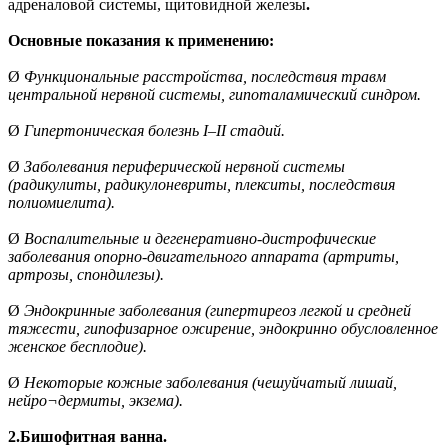
адреналовой системы, щитовидной железы
.
Основные показания к применению:
Ø
Функциональные расстройства, последствия травм
центральной нервной системы, гипоталамический синдром.
Ø
Гипертоническая болезнь I–II стадий.
Ø
Заболевания периферической нервной системы
(радикулиты, радикулоневриты, плекситы, последствия
полиомиелита).
Ø
Воспалительные и дегенеративно-дистрофические
заболевания опорно-двигательного аппарата (артриты,
артрозы, спондилезы).
Ø
Эндокринные заболевания (гипертиреоз легкой и средней
тяжести, гипофизарное ожирение, эндокринно обусловленное
женское бесплодие).
Ø
Некоторые кожные заболевания (чешуйчатый лишай,
нейро¬дермиты, экзема).
2.Бишофитная ванна.