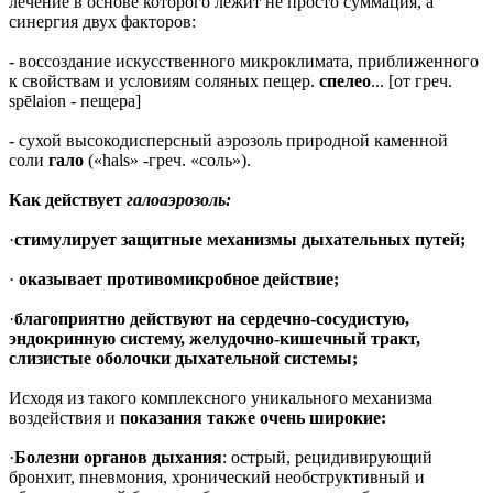
лечение в основе которого лежит не просто суммация, а
синергия двух факторов:
- воссоздание искусственного микроклимата, приближенного
к свойствам и условиям соляных пещер.
спелео
... [от греч.
spēlaion - пещера]
- сухой высокодисперсный аэрозоль природной каменной
соли
гало
(«hals» -греч. «соль»).
Как действует
галоаэрозоль:
·
стимулирует защитные механизмы дыхательных путей;
·
оказывает противомикробное действие;
·
благоприятно действуют на сердечно-сосудистую,
эндокринную систему, желудочно-кишечный тракт,
слизистые оболочки дыхательной системы;
Исходя из такого комплексного уникального механизма
воздействия и
показания также очень широкие:
·
Болезни органов дыхания
: острый, рецидивирующий
бронхит, пневмония, хронический необструктивный и