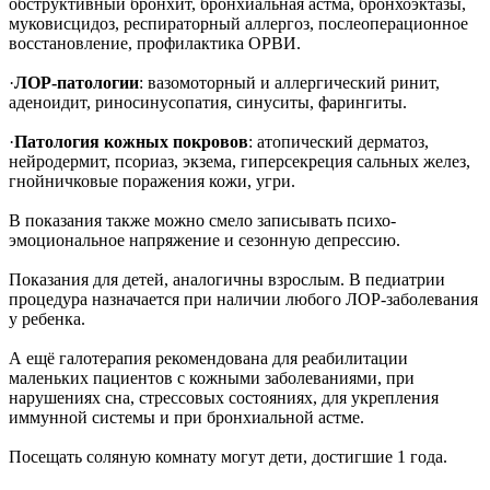
обструктивный бронхит, бронхиальная астма, бронхоэктазы,
муковисцидоз, респираторный аллергоз, послеоперационное
восстановление, профилактика ОРВИ.
·
ЛОР-патологии
: вазомоторный и аллергический ринит,
аденоидит, риносинусопатия, синуситы, фарингиты.
·
Патология кожных покровов
: атопический дерматоз,
нейродермит, псориаз, экзема, гиперсекреция сальных желез,
гнойничковые поражения кожи, угри.
В показания также можно смело записывать психо-
эмоциональное напряжение и сезонную депрессию.
Показания для детей, аналогичны взрослым. В педиатрии
процедура назначается при наличии любого ЛОР-заболевания
у ребенка.
А ещё галотерапия рекомендована для реабилитации
маленьких пациентов с кожными заболеваниями, при
нарушениях сна, стрессовых состояниях, для укрепления
иммунной системы и при бронхиальной астме.
Посещать соляную комнату могут дети, достигшие 1 года.