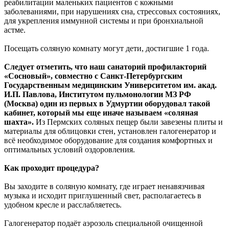
реабилитации маленьких пациентов с кожными
заболеваниями, при нарушениях сна, стрессовых состояниях,
для укрепления иммунной системы и при бронхиальной
астме.
Посещать соляную комнату могут дети, достигшие 1 года.
Следует отметить, что наш санаторий профилакторий
«Сосновый», совместно с Санкт-Петербургским
Государственным медицинским Университетом им. акад.
И.П. Павлова, Институтом пульмонологии МЗ РФ
(Москва) один из первых в Удмуртии оборудовал такой
кабинет, который мы еще иначе называем «соляная
шахта».
Из Пермских соляных пещер были завезены плиты и
материалы для облицовки стен, установлен галогенератор и
всё необходимое оборудование для создания комфортных и
оптимальных условий оздоровления.
Как проходит процедура?
Вы заходите в соляную комнату, где играет ненавязчивая
музыка и исходит приглушенный свет, располагаетесь в
удобном кресле и расслабляетесь.
Галогенератор подаёт аэрозоль специальной очищенной