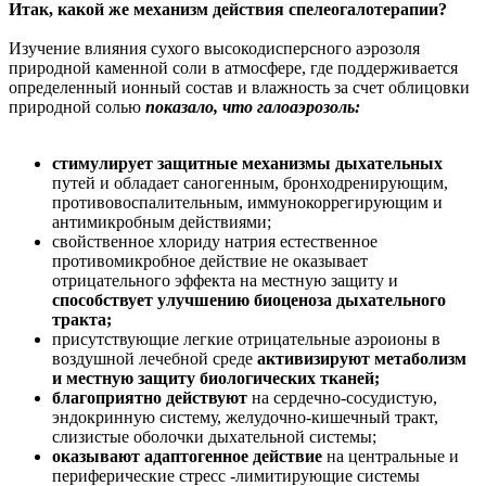
Итак, какой же механизм действия спелеогалотерапии?
Изучение влияния сухого высокодисперсного аэрозоля
природной каменной соли в атмосфере, где поддерживается
определенный ионный состав и влажность за счет облицовки
природной солью
показало, что галоаэрозоль:
стимулирует защитные механизмы дыхательных
путей и обладает саногенным, бронходренирующим,
противовоспалительным, иммунокоррегирующим и
антимикробным действиями;
свойственное хлориду натрия естественное
противомикробное действие не оказывает
отрицательного эффекта на местную защиту и
способствует улучшению биоценоза дыхательного
тракта;
присутствующие легкие отрицательные аэроионы в
воздушной лечебной среде
активизируют метаболизм
и местную защиту биологических тканей;
благоприятно действуют
на сердечно-сосудистую,
эндокринную систему, желудочно-кишечный тракт,
слизистые оболочки дыхательной системы;
оказывают адаптогенное действие
на центральные и
периферические стресс -лимитирующие системы