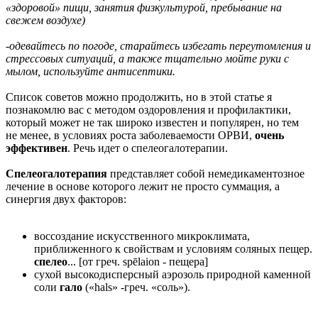
«здоровой» пищи, занятия физкультурой, пребывание на
свежем воздухе)
-одевайтесь по погоде, старайтесь избегать переутомления и
стрессовых ситуаций, а также тщательно мойте руки с
мылом, используйте антисептики.
Список советов можно продолжить, но в этой статье я
познакомлю вас с методом оздоровления и профилактики,
который может не так широко известен и популярен, но тем
не менее, в условиях роста заболеваемости ОРВИ,
очень
эффективен
. Речь идет о спелеогалотерапии.
Спелеогалотерапия
представляет собой немедикаментозное
лечение в основе которого лежит не просто суммация, а
синергия двух факторов:
воссоздание искусственного микроклимата,
приближенного к свойствам и условиям соляных пещер.
спелео
... [от греч. spēlaion - пещера]
сухой высокодисперсный аэрозоль природной каменной
соли
гало
(«hals» -греч. «соль»).