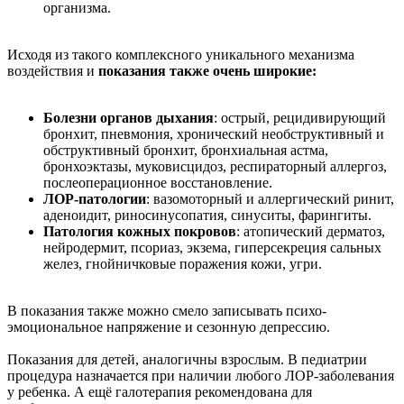
организма.
Исходя из такого комплексного уникального механизма
воздействия и
показания также очень широкие:
Болезни органов дыхания
: острый, рецидивирующий
бронхит, пневмония, хронический необструктивный и
обструктивный бронхит, бронхиальная астма,
бронхоэктазы, муковисцидоз, респираторный аллергоз,
послеоперационное восстановление.
ЛОР-патологии
: вазомоторный и аллергический ринит,
аденоидит, риносинусопатия, синуситы, фарингиты.
Патология кожных покровов
: атопический дерматоз,
нейродермит, псориаз, экзема, гиперсекреция сальных
желез, гнойничковые поражения кожи, угри.
В показания также можно смело записывать психо-
эмоциональное напряжение и сезонную депрессию.
Показания для детей, аналогичны взрослым. В педиатрии
процедура назначается при наличии любого ЛОР-заболевания
у ребенка. А ещё галотерапия рекомендована для